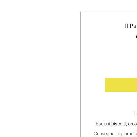
Il P
T
Esclusi biscotti, cro
Consegnati il giorno d