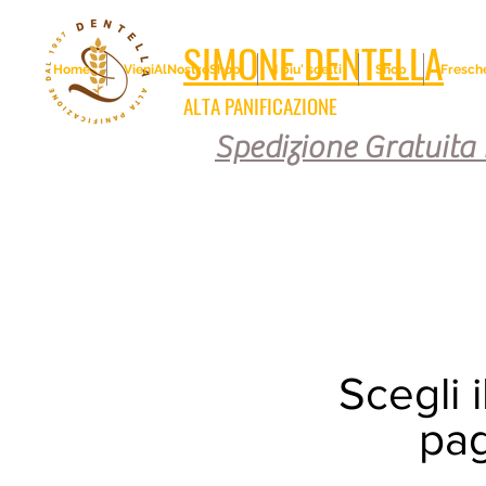
SIMONE DENTELLA
Home
VieniAlNostroShop
I piu' scelti
Shop
Fresch
ALTA PANIFICAZIONE
Spedizione Gratuita i
Scegli i
pa