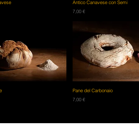
Vista rapida
Vista rapida
avese
Antico Canavese con Semi
Prezzo
7,00 €
Vista rapida
Vista rapida
e
Pane del Carbonaio
Prezzo
7,00 €