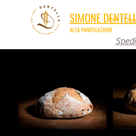
SIMONE DENTEL
Home
Vien
ALTA PANIFICAZIONE
Spedi
pane artigianale lievito madre grani antichi integrale nutriente sa
consegna veloce fresco fatto a mano tradizione locale