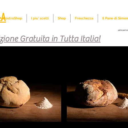
LA
iAlNostroShop
I piu' scelti
Shop
Freschezza
Il Pane di Simo
panificio panetteria
zione Gratuita in Tutta Italia!
no curcuma tumminia canavese cereali segale verdure provola semi lino girasole cipolle zucca olive taggiasche sand