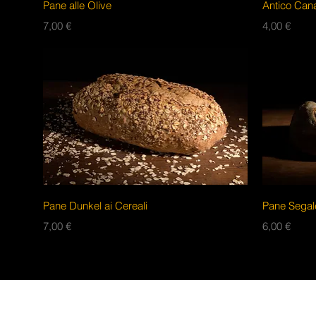
Vista rapida
Pane alle Olive
Antico Can
Prezzo
Prezzo
7,00 €
4,00 €
Vista rapida
Pane Dunkel ai Cereali
Pane Segal
Prezzo
Prezzo
7,00 €
6,00 €