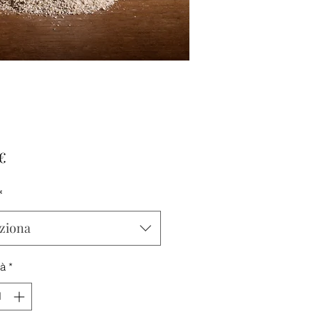
Prezzo
€
*
ziona
tà
*