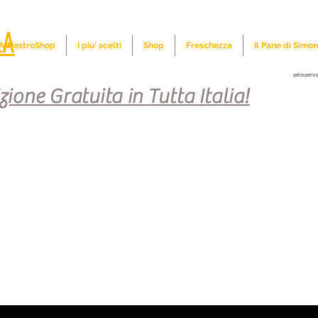
LA
iAlNostroShop
I piu' scelti
Shop
Freschezza
Il Pane di Simo
panificio panetteria
zione Gratuita in Tutta Italia!