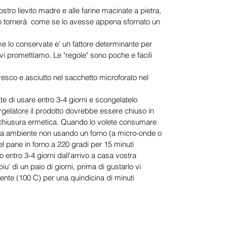
tro lievito madre e alle farine macinate a pietra,
dotto tornerà come se lo avesse appena sfornato un
me lo conservate e' un fattore determinante per
 vi promettiamo. Le "regole" sono poche e facili
resco e asciutto nel sacchetto microforato nel
e di usare entro 3-4 giorni e scongelatelo
gelatore il prodotto dovrebbe essere chiuso in
 chiusura ermetica. Quando lo volete consumare
ra ambiente non usando un forno (a micro-onde o
 del pane in forno a 220 gradi per 15 minuti
entro 3-4 giorni dall'arrivo a casa vostra
u' di un paio di giorni, prima di gustarlo vi
ente (100 C) per una quindicina di minuti