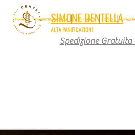
SIMONE DENTELLA
Home
VieniAlNostroShop
I piu' scelti
Shop
Fresch
ALTA PANIFICAZIONE
Spedizione Gratuita i