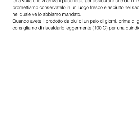
Una volta che vi arriva il pacchetto, per assicurare che duri i 1
promettiamo conservatelo in un luogo fresco e asciutto nel sa
nel quale ve lo abbiamo mandato.
Quando avete il prodotto da piu' di un paio di giorni, prima di g
consigliamo di riscaldarlo leggermente (100 C) per una quindic
Modulo d