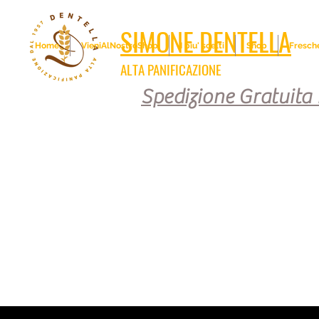
SIMONE DENTELLA
Home
VieniAlNostroShop
I piu' scelti
Shop
Fresch
ALTA PANIFICAZIONE
Spedizione Gratuita i