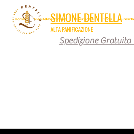
SIMONE DENTELLA
Home
VieniAlNostroShop
I piu' scelti
Shop
Fresch
ALTA PANIFICAZIONE
Spedizione Gratuita i